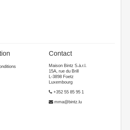
tion
Contact
Maison Bintz S.à.r.l.
onditions
15A, rue du Brill
L-3898 Foetz
Luxembourg
+352 55 85 95 1
mma@bintz.lu