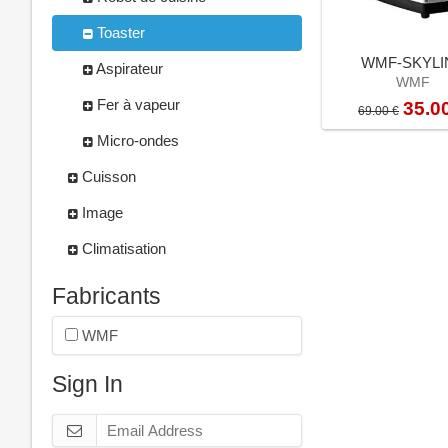
Toaster
WMF-SKYLI
Aspirateur
WMF
Fer à vapeur
35.0
69.00 €
Micro-ondes
Cuisson
Image
Climatisation
Fabricants
WMF
Sign In