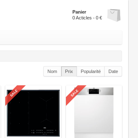
Panier
0
Acticles -
0 €
Nom
Prix
Popularité
Date
SALE
SALE