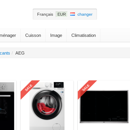
Français
EUR
changer
roménager
Cuisson
Image
Climatisation
icants
AEG
SALE
SALE