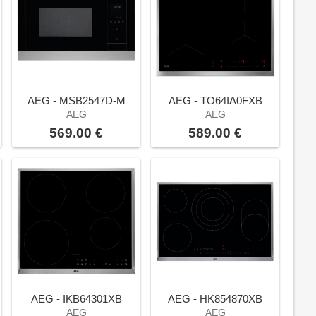
AEG - MSB2547D-M
AEG - TO64IA0FXB
AEG
AEG
569.00 €
589.00 €
AEG - IKB64301XB
AEG - HK854870XB
AEG
AEG