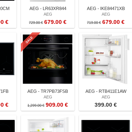
20CM
AEG - LR63XR844
AEG - IKE84471XB
AEG
AEG
00 €
679.00 €
679.00 €
729.00 €
719.00 €
SALE
71FB
AEG - TR7PB73FSB
AEG - RTB411E1AW
AEG
AEG
00 €
909.00 €
399.00 €
1,299.00 €