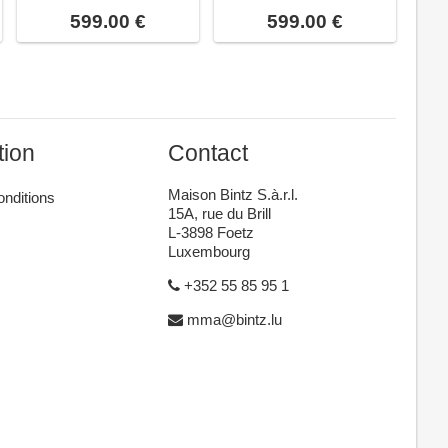
599.00 €
599.00 €
tion
Contact
Maison Bintz S.à.r.l.
onditions
15A, rue du Brill
L-3898 Foetz
Luxembourg
+352 55 85 95 1
mma@bintz.lu