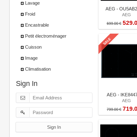
Lavage
AEG - OU5AB
Froid
AEG
529.
699.00 €
Encastrable
Petit électroménager
SALE
Cuisson
Image
Climatisation
Sign In
AEG - IKE844
AEG
719.
799.00 €
Sign In