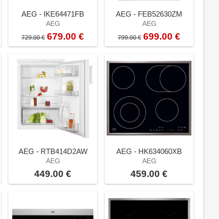
AEG - IKE64471FB
AEG - FEB52630ZM
AEG
AEG
679.00 €
699.00 €
729.00 €
799.00 €
AEG - RTB414D2AW
AEG - HK634060XB
AEG
AEG
449.00 €
459.00 €