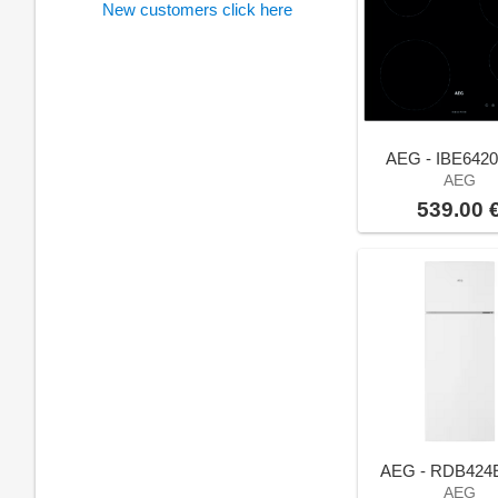
New customers click here
AEG - IBE642
AEG
539.00 
AEG - RDB42
AEG