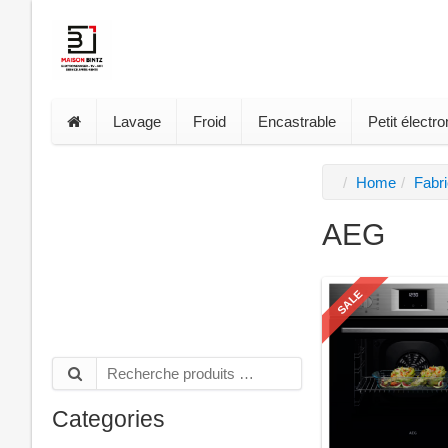
Lavage
Froid
Encastrable
Petit élect
Home
Fabr
AEG
SALE
Categories