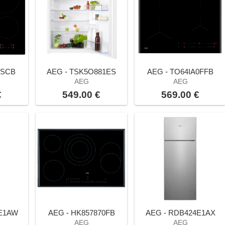
0SCB
AEG - TSK5O881ES
AEG - TO64IA0FFB
AEG
AEG
€
549.00 €
569.00 €
4E1AW
AEG - HK857870FB
AEG - RDB424E1AX
AEG
AEG