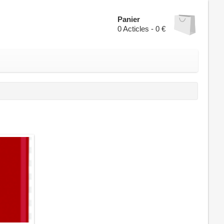
Panier
0
Acticles -
0 €