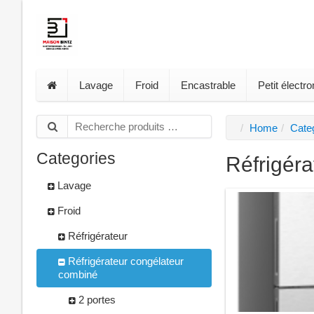
Lavage
Froid
Encastrable
Petit élect
Home
Cate
Categories
Réfrigér
Lavage
Froid
Réfrigérateur
Réfrigérateur congélateur
combiné
2 portes