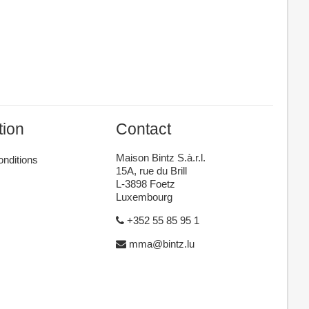
tion
Contact
Maison Bintz S.à.r.l.
onditions
15A, rue du Brill
L-3898 Foetz
Luxembourg
+352 55 85 95 1
mma@bintz.lu