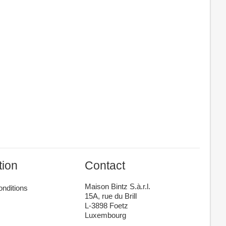
tion
Contact
Maison Bintz S.à.r.l.
onditions
15A, rue du Brill
L-3898 Foetz
Luxembourg