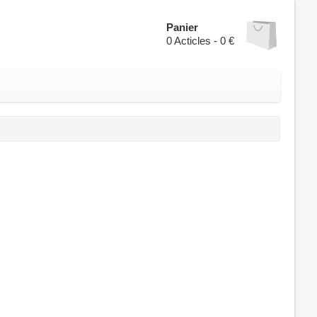
Panier
0
Acticles -
0 €