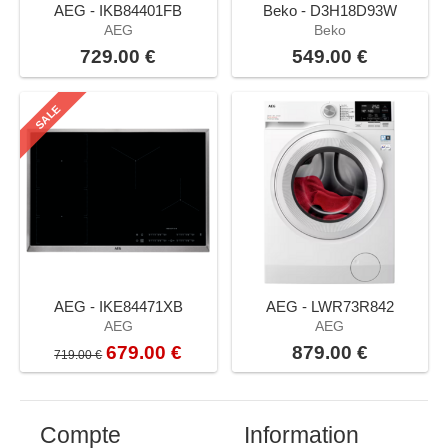
AEG - IKB84401FB
Beko - D3H18D93W
AEG
Beko
729.00 €
549.00 €
SALE
AEG - IKE84471XB
AEG - LWR73R842
AEG
AEG
679.00 €
879.00 €
719.00 €
Compte
Information