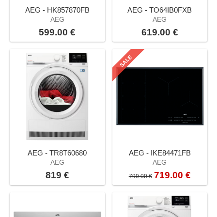
AEG - HK857870FB
AEG - TO64IB0FXB
AEG
AEG
599.00 €
619.00 €
SALE
AEG - TR8T60680
AEG - IKE84471FB
AEG
AEG
819 €
719.00 €
799.00 €